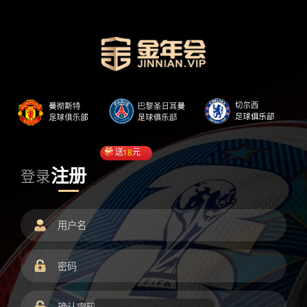
送
18
元
注册
登录